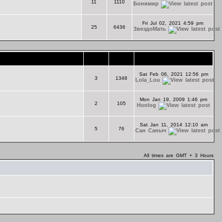
11
1110
Бонимир
Fri Jul 02, 2021 4:59 pm
25
6436
ЗвездоМать
Topics
Posts
Last Post
Sat Feb 06, 2021 12:56 pm
3
1348
Lola_Lou
Mon Jan 19, 2009 1:46 pm
2
105
Honlog
Sat Jan 11, 2014 12:10 am
5
76
Сан Саныч
All times are GMT + 3 Hours