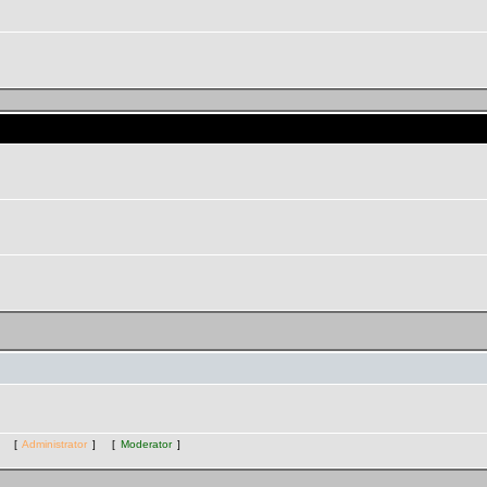
 комнаты "Экспериментальная"
ts [
Administrator
] [
Moderator
]