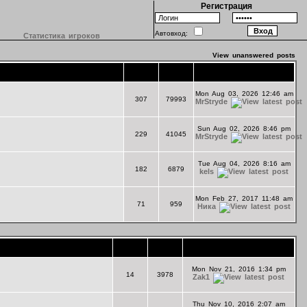
Регистрация
Автовход:
Статистика игроков
View unanswered posts
Topics
Posts
Last Post
Mon Aug 03, 2026 12:46 am
307
79993
MrStryde
Sun Aug 02, 2026 8:46 pm
229
41045
MrStryde
Tue Aug 04, 2026 8:16 am
182
6879
kels
Mon Feb 27, 2017 11:48 am
71
959
Ника
Topics
Posts
Last Post
Mon Nov 21, 2016 1:34 pm
14
3978
Zak1
Thu Nov 10, 2016 2:07 am