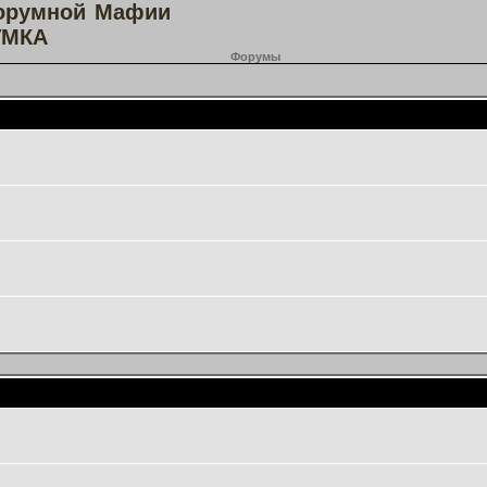
орумной Мафии
МКА
Форумы
Основной форум
Игротека