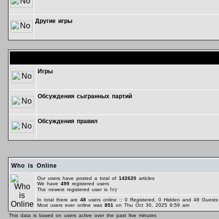
Другие игры
Форум
Игры
Обсуждения сыгранных партий
Обсуждения правил
Who is Online
Our users have posted a total of
142620
articles
We have
499
registered users
Ivy
The newest registered user is
In total there are
48
users online :: 0 Registered, 0 Hidden and 48 Gues
Most users ever online was
851
on Thu Oct 30, 2025 9:59 am
This data is based on users active over the past five minutes