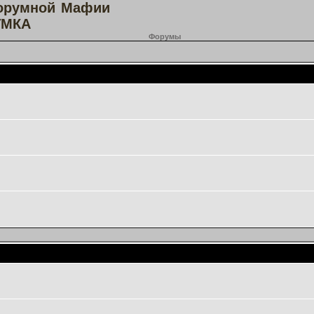
орумной Мафии
МКА
Форумы
Основной форум
Игротека