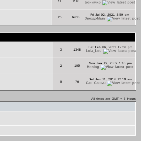
11
1110
Бонимир
Fri Jul 02, 2021 4:59 pm
25
6436
ЗвездоМать
Topics
Posts
Last Post
Sat Feb 06, 2021 12:56 pm
3
1348
Lola_Lou
Mon Jan 19, 2009 1:46 pm
2
105
Honlog
Sat Jan 11, 2014 12:10 am
5
76
Сан Саныч
All times are GMT + 3 Hours