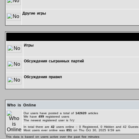
Другие игры
Форум
Игры
Обсуждения сыгранных партий
Обсуждения правил
Who is Online
Our users have posted a total of
142620
articles
We have
499
registered users
Ivy
The newest registered user is
In total there are
42
users online :: 0 Registered, 0 Hidden and 42 Gues
Most users ever online was
851
on Thu Oct 30, 2025 9:59 am
This data is based on users active over the past five minutes