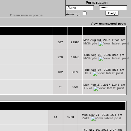
Регистрация
Автовход:
Статистика игроков
View unanswered posts
Topics
Posts
Last Post
Mon Aug 03, 2026 12:46 am
307
79993
MrStryde
Sun Aug 02, 2026 8:46 pm
229
41045
MrStryde
Tue Aug 04, 2026 8:16 am
182
6879
kels
Mon Feb 27, 2017 11:48 am
71
959
Ника
Topics
Posts
Last Post
Mon Nov 21, 2016 1:34 pm
14
3978
Zak1
Thu Nov 10, 2016 2:07 am