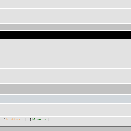
 комнаты "Экспериментальная"
ts [
Administrator
] [
Moderator
]