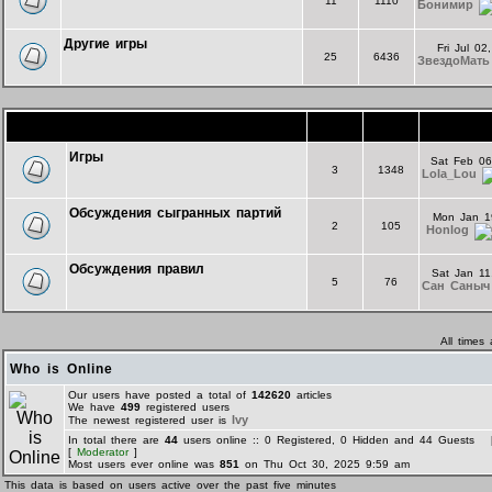
11
1110
Бонимир
Другие игры
Fri Jul 0
25
6436
ЗвездоМать
Форум комнаты "Экспериментальная"
Topics
Posts
La
Игры
Sat Feb 06
3
1348
Lola_Lou
Обсуждения сыгранных партий
Mon Jan 1
2
105
Honlog
Обсуждения правил
Sat Jan 11
5
76
Сан Саныч
All times
Who is Online
Our users have posted a total of
142620
articles
We have
499
registered users
Ivy
The newest registered user is
In total there are
44
users online :: 0 Registered, 0 Hidden and 44 Guests
[
Moderator
]
Most users ever online was
851
on Thu Oct 30, 2025 9:59 am
This data is based on users active over the past five minutes