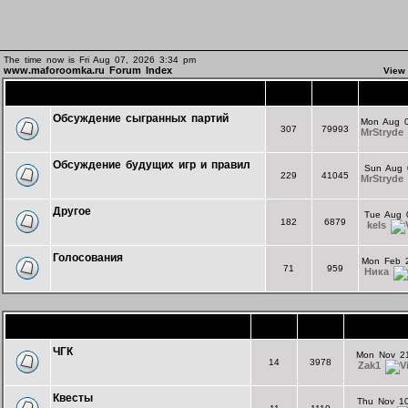
The time now is Fri Aug 07, 2026 3:34 pm
www.maforoomka.ru Forum Index
View
Основной форум
Topics
Posts
L
Обсуждение сыгранных партий
Mon Aug 0
307
79993
MrStryde
Обсуждение будущих игр и правил
Sun Aug 
229
41045
MrStryde
Другое
Tue Aug 
182
6879
kels
Голосования
Mon Feb 2
71
959
Ника
Игротека
Topics
Posts
La
ЧГК
Mon Nov 2
14
3978
Zak1
Квесты
Thu Nov 1