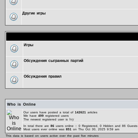
Другие игры
Форум
Игры
Обсуждения сыгранных партий
Обсуждения правил
Who is Online
Our users have posted a total of
142621
articles
We have
499
registered users
Ivy
The newest registered user is
In total there are
86
users online :: 0 Registered, 0 Hidden and 86 Gues
Most users ever online was
851
on Thu Oct 30, 2025 9:59 am
This data is based on users active over the past five minutes