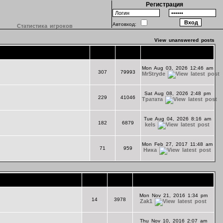
Регистрация
Автовход:
Статистика игроков
View unanswered posts
Topics
Posts
Last Post
Mon Aug 03, 2026 12:46 am
307
79993
MrStryde
Sat Aug 08, 2026 2:48 pm
229
41046
Тратата
Tue Aug 04, 2026 8:16 am
182
6879
kels
Mon Feb 27, 2017 11:48 am
71
959
Ника
Topics
Posts
Last Post
Mon Nov 21, 2016 1:34 pm
14
3978
Zak1
Thu Nov 10, 2016 2:07 am