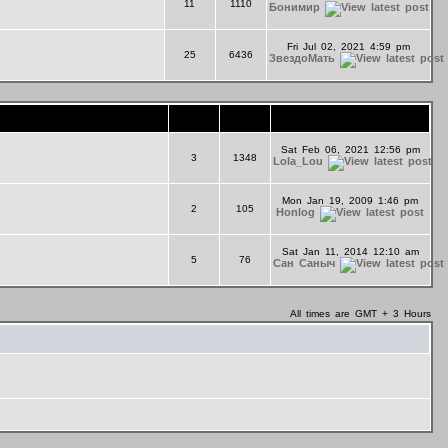
11
1110
Бонимир
Fri Jul 02, 2021 4:59 pm
25
6436
ЗвездоМать
Topics
Posts
Last Post
Sat Feb 06, 2021 12:56 pm
3
1348
Lola_Lou
Mon Jan 19, 2009 1:46 pm
2
105
Honlog
Sat Jan 11, 2014 12:10 am
5
76
Сан Саныч
All times are GMT + 3 Hours