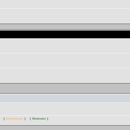
 комнаты "Экспериментальная"
ts [
Administrator
] [
Moderator
]