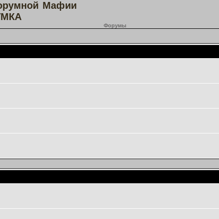
орумной Мафии
МКА
Форумы
Основной форум
Игротека