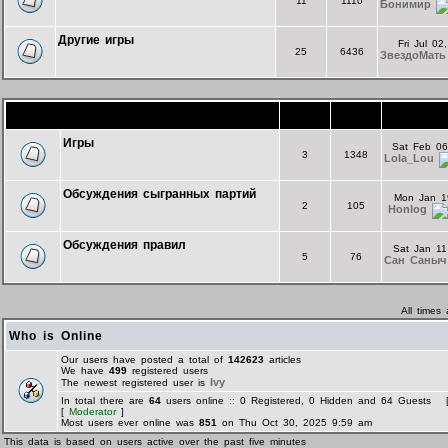
11
1110
Бонимир
Другие игры
Fri Jul 0
25
6436
ЗвездоМать
Форум комнаты "Экспериментальная"
Topics
Posts
La
Игры
Sat Feb 06
3
1348
Lola_Lou
Обсуждения сыгранных партий
Mon Jan 1
2
105
Honlog
Обсуждения правил
Sat Jan 11
5
76
Сан Саныч
All times
Who is Online
Our users have posted a total of
142623
articles
We have
499
registered users
Ivy
The newest registered user is
In total there are
64
users online :: 0 Registered, 0 Hidden and 64 Guests 
[
Moderator
]
Most users ever online was
851
on Thu Oct 30, 2025 9:59 am
This data is based on users active over the past five minutes