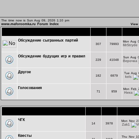
The time now is Sun Aug 09, 2026 1:10 pm
www.maforoomka.ru Forum Index
View
Основной форум
Topics
Posts
L
Обсуждение сыгранных партий
Mon Aug 0
307
79993
MrStryde
Обсуждение будущих игр и правил
Sun Aug 0
229
41048
Верочка
Другое
Tue Aug 
182
6879
kels
Голосования
Mon Feb 2
71
959
Ника
Игротека
Topics
Posts
La
ЧГК
Mon Nov 2
14
3978
Zak1
Квесты
Thu Nov 1