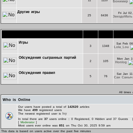
11
1110
Бонимир
Другие игры
Fri Jul 0
25
6436
ЗвездоМать
Форум комнаты "Экспериментальная"
Topics
Posts
La
Игры
Sat Feb 06
3
1348
Lola_Lou
Обсуждения сыгранных партий
Mon Jan 1
2
105
Honlog
Обсуждения правил
Sat Jan 11
5
76
Сан Саныч
All times
Who is Online
Our users have posted a total of
142620
articles
We have
499
registered users
Ivy
The newest registered user is
In total there are
37
users online :: 0 Registered, 0 Hidden and 37 Guests 
[
Moderator
]
Most users ever online was
851
on Thu Oct 30, 2025 9:59 am
This data is based on users active over the past five minutes