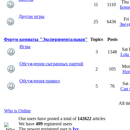
Thu 
11
1110
Бон
Другие игры
Fri
25
6436
Звез
Форум комнаты "Экспериментальная"
Topics
Posts
Игры
Sat 
3
1348
Lola
Обсуждения сыгранных партий
Mon
2
105
Hon
Обсуждения правил
Sat
5
76
Сан
All t
Who is Online
Our users have posted a total of
142622
articles
We have
499
registered users
The newest registered user is
Ivy