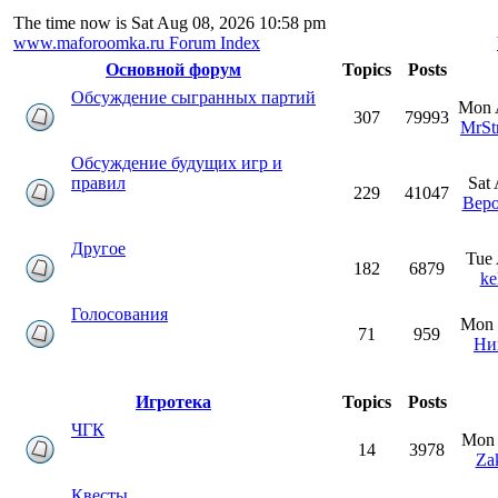
The time now is Sat Aug 08, 2026 10:58 pm
www.maforoomka.ru Forum Index
Основной форум
Topics
Posts
Обсуждение сыгранных партий
Mon 
307
79993
MrSt
Обсуждение будущих игр и
правил
Sat
229
41047
Вер
Другое
Tue 
182
6879
ke
Голосования
Mon 
71
959
Ни
Игротека
Topics
Posts
ЧГК
Mon 
14
3978
Za
Квесты