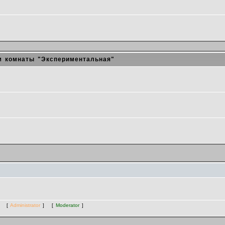
 комнаты "Экспериментальная"
ts [
Administrator
] [
Moderator
]