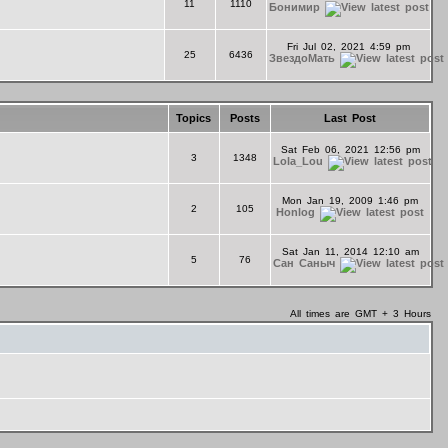
11
1110
Бонимир
Fri Jul 02, 2021 4:59 pm
25
6436
ЗвездоМать
Topics
Posts
Last Post
Sat Feb 06, 2021 12:56 pm
3
1348
Lola_Lou
Mon Jan 19, 2009 1:46 pm
2
105
Honlog
Sat Jan 11, 2014 12:10 am
5
76
Сан Саныч
All times are GMT + 3 Hours