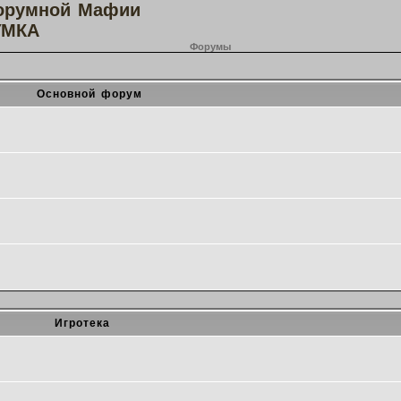
орумной Мафии
МКА
Форумы
Основной форум
Игротека