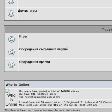
Другие игры
Форум
Игры
Обсуждения сыгранных партий
Обсуждения правил
Who is Online
Our users have posted a total of
142620
articles
We have
499
registered users
Ivy
The newest registered user is
In total there are
55
users online :: 0 Registered, 0 Hidden and 55 Gues
Most users ever online was
851
on Thu Oct 30, 2025 9:59 am
This data is based on users active over the past five minutes