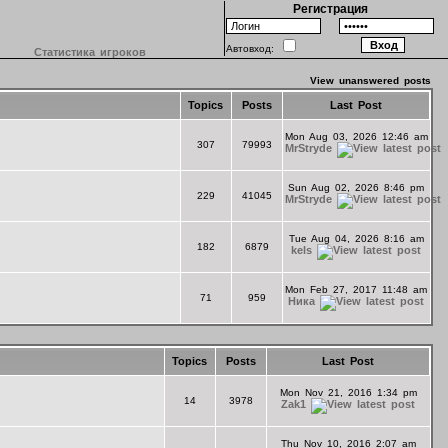
Регистрация
Автовход:
Статистика игроков
View unanswered posts
Topics
Posts
Last Post
Mon Aug 03, 2026 12:46 am
307
79993
MrStryde
Sun Aug 02, 2026 8:46 pm
229
41045
MrStryde
Tue Aug 04, 2026 8:16 am
182
6879
kels
Mon Feb 27, 2017 11:48 am
71
959
Ника
Topics
Posts
Last Post
Mon Nov 21, 2016 1:34 pm
14
3978
Zak1
Thu Nov 10, 2016 2:07 am