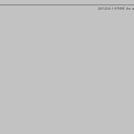
КЛФМ
2007-2018 ©
. Все 