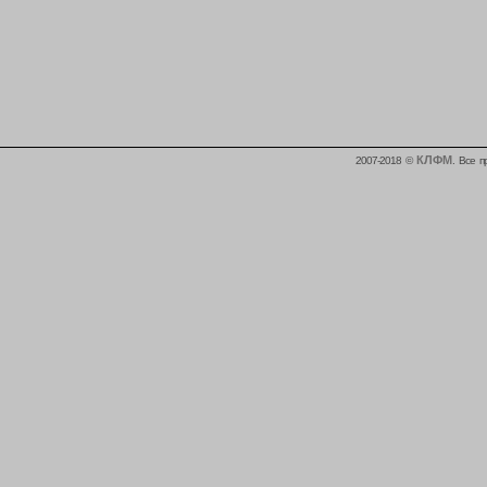
КЛФМ
2007-2018 ©
. Все 