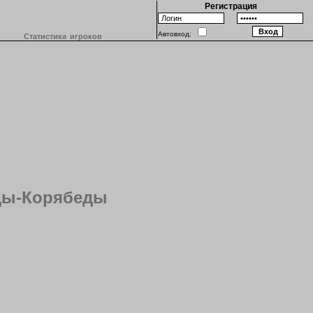
Регистрация
Автовход:
Статистика игроков
еды-Корябеды