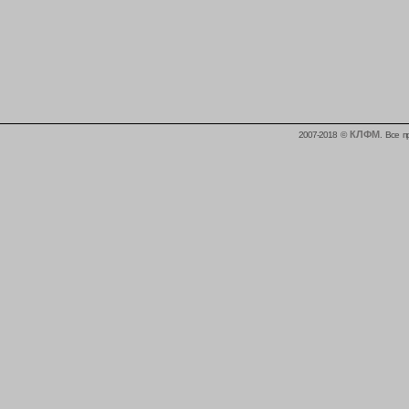
КЛФМ
2007-2018 ©
. Все 