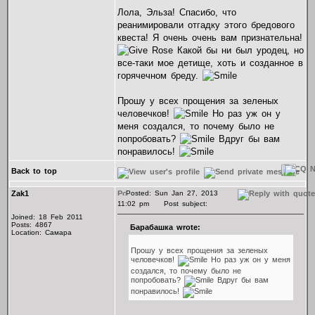
Лола, Эльза! Спасибо, что
реанимировали отгадку этого бредового
квеста! Я очень очень вам признательна!
Какой бы ни был уродец, но
все-таки мое детище, хоть и созданное в
горячечном бреду.
Прошу у всех прощения за зеленых
человечков!
Но раз уж он у
меня создался, то почему было не
попробовать?
Вдруг бы вам
понравилось!
Back to top
Zak1
Posted: Sun Jan 27, 2013
11:02 pm
Post subject:
Joined: 18 Feb 2011
Posts: 4867
Барабашка wrote:
Location: Самара
Прошу у всех прощения за зеленых
человечков!
Но раз уж он у меня
создался, то почему было не
попробовать?
Вдруг бы вам
понравилось!