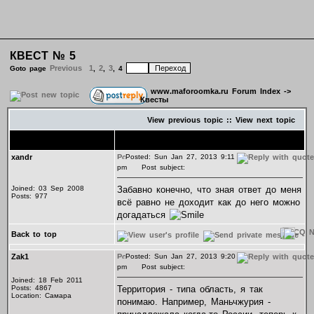
КВЕСТ № 5
Previous
1
2
3
Goto page
,
,
,
4
www.maforoomka.ru Forum Index
->
Квесты
View previous topic
::
View next topic
Author
Message
xandr
Posted: Sun Jan 27, 2013 9:11
pm
Post subject:
Joined: 03 Sep 2008
Забавно конечно, что зная ответ до меня
Posts: 977
всё равно не доходит как до него можно
догадаться
Back to top
Zak1
Posted: Sun Jan 27, 2013 9:20
pm
Post subject:
Joined: 18 Feb 2011
Posts: 4867
Территория - типа область, я так
Location: Самара
понимаю. Например, Маньчжурия -