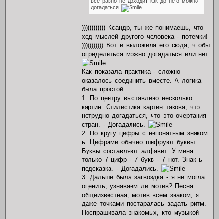
всё равно не доходит как до него можно
догадаться
)))))))))))) Ксандр, ты же понимаешь, что
ход мыслей другого человека - потемки!
))))))))))) Вот и выложила его сюда, чтобы
определиться можно догадаться или нет.
Как показала практика - сложно
оказалось соединить вместе. А логика
была простой:
1. По центру выставлено несколько
картин. Стилистика картин такова, что
нетрудно догадаться, что это очертания
стран. - Догадались.
2. По кругу цифры с непонятным знаком
ь. Цифрами обычно шифруют буквы.
Буквы составляют алфавит. У меня
только 7 цифр - 7 букв - 7 нот. Знак ь
подсказка. - Догадались.
3. Дальше была загвоздка - я не могла
оценить, узнаваем ли мотив? Песня
общеизвестная, мотив всем знаком, я
даже точками постаралась задать ритм.
Поспрашивала знакомых, кто музыкой