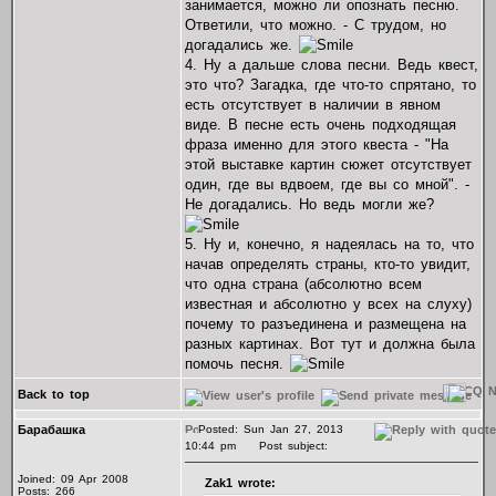
занимается, можно ли опознать песню.
Ответили, что можно. - С трудом, но
догадались же.
4. Ну а дальше слова песни. Ведь квест,
это что? Загадка, где что-то спрятано, то
есть отсутствует в наличии в явном
виде. В песне есть очень подходящая
фраза именно для этого квеста - "На
этой выставке картин сюжет отсутствует
один, где вы вдвоем, где вы со мной". -
Не догадались. Но ведь могли же?
5. Ну и, конечно, я надеялась на то, что
начав определять страны, кто-то увидит,
что одна страна (абсолютно всем
известная и абсолютно у всех на слуху)
почему то разъединена и размещена на
разных картинах. Вот тут и должна была
помочь песня.
Back to top
Барабашка
Posted: Sun Jan 27, 2013
10:44 pm
Post subject:
Joined: 09 Apr 2008
Zak1 wrote:
Posts: 266