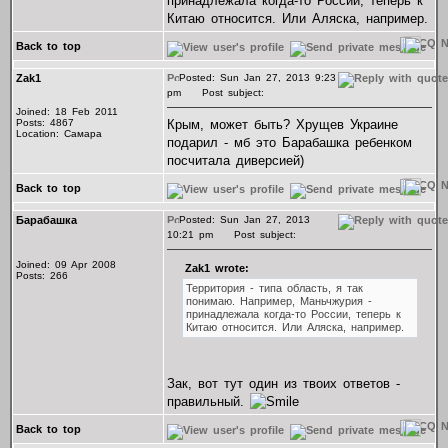
принадлежала когда-то России, теперь к
Китаю относится. Или Аляска, например.
Back to top
Zak1
Posted: Sun Jan 27, 2013 9:23
pm
Post subject:
Joined: 18 Feb 2011
Posts: 4867
Крым, может быть? Хрущев Украине
Location: Самара
подарил - мб это Барабашка ребенком
посчитала диверсией)
Back to top
Барабашка
Posted: Sun Jan 27, 2013
10:21 pm
Post subject:
Joined: 09 Apr 2008
Zak1 wrote:
Posts: 266
Территория - типа область, я так
понимаю. Например, Маньчжурия -
принадлежала когда-то России, теперь к
Китаю относится. Или Аляска, например.
Зак, вот тут один из твоих ответов -
правильный.
Back to top