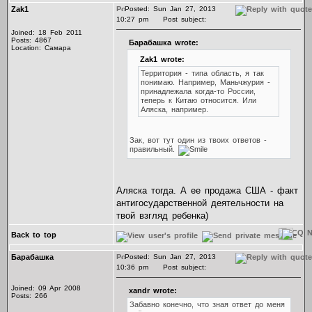
Zak1
Posted: Sun Jan 27, 2013
10:27 pm
Post subject:
Joined: 18 Feb 2011
Posts: 4867
Барабашка wrote:
Location: Самара
Zak1 wrote:
Территория - типа область, я так
понимаю. Например, Маньчжурия -
принадлежала когда-то России,
теперь к Китаю относится. Или
Аляска, например.
Зак, вот тут один из твоих ответов -
правильный.
Аляска тогда. А ее продажа США - факт
антигосударственной деятельности на
твой взгляд ребенка)
Back to top
Барабашка
Posted: Sun Jan 27, 2013
10:36 pm
Post subject:
Joined: 09 Apr 2008
xandr wrote:
Posts: 266
Забавно конечно, что зная ответ до меня