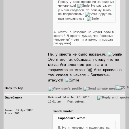
Прошу у всех прощения за зеленых
человечков!
Но раз уж он
у меня создался, то почему было
не попробовать?
Вдруг бы
вам понравилось!
А, кстати, а название не играет роли в
квесте? Я просто думал, что "зеленые
человечки" - это типа важно и поможет
раскрутить)
Не, у квеста не было названия.
Это я его так обозвала, потому что не
могла без слез смотреть на это
творчество из стран. )))) Агги правильно
там сказал в начале - Баклажаны
атакуют!
Back to top
Барабашка
Posted: Mon Jan 28, 2013
12:01 am
Post subject:
Joined: 09 Apr 2008
xandr wrote:
Posts: 266
Барабашка wrote:
5. Ну и, конечно, я надеялась на