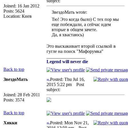
subject:
Joined: 16 Jan 2012
Posts: 5624
ЗвездоМать wrote:
Location: Киев
Тю! Это когда было) С тех пор мы
еще побеждали, а сейчас идем
вторые в общем зачете.
Да, я хвастаюсь)
Это выскакивает второй ссылкой в
гугле на поиск "Мафорумка"
_________________
Legend will never die
Back to top
ЗвездоМать
Posted: Thu Jul 16,
2015 5:22 pm
Post
subject:
Joined: 28 Feb 2011
Posts: 3574
Back to top
Хикки
Posted: Mon Nov 21,
2016 12:59 pm
Post