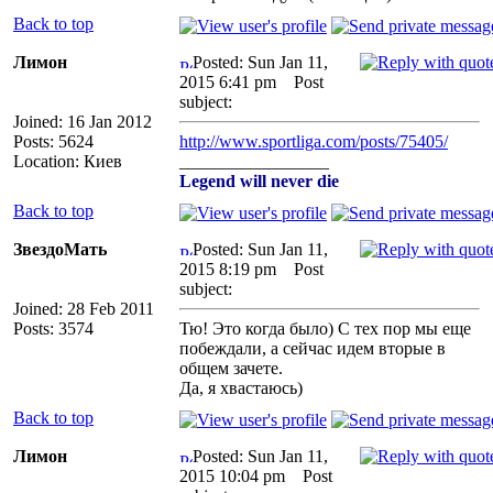
Back to top
Лимон
Posted: Sun Jan 11,
2015 6:41 pm
Post
subject:
Joined: 16 Jan 2012
Posts: 5624
http://www.sportliga.com/posts/75405/
Location: Киев
_________________
Legend will never die
Back to top
ЗвездоМать
Posted: Sun Jan 11,
2015 8:19 pm
Post
subject:
Joined: 28 Feb 2011
Posts: 3574
Тю! Это когда было) С тех пор мы еще
побеждали, а сейчас идем вторые в
общем зачете.
Да, я хвастаюсь)
Back to top
Лимон
Posted: Sun Jan 11,
2015 10:04 pm
Post