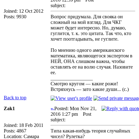
subject:
Joined: 12 Oct 2012
Posts: 9930
Вопрос придумала. Для свояка он
сложный на мой взгляд. Для ЧКГ
может будет интересно. Но, думаю,
гуглится, т. к. это цитата. Так что, кто
хочет поотгадывать, не гуглите.
По мнению одного американского
математика, являющегося экспертом в
НЕЙ, ОНА слишком важна, чтобы
оставлять ее на волю случая. Назовите
ее.
_________________
Смотрю кругом — какие рожи!
Встряхнусь — зато какие души... (с.)
Back to top
Zak1
Posted: Mon Nov 21,
2016 1:27 pm
Post
subject:
Joined: 18 Feb 2011
Posts: 4867
Типа какая-нибудь теория случайных
Location: Самара
чисел? Рулетка?