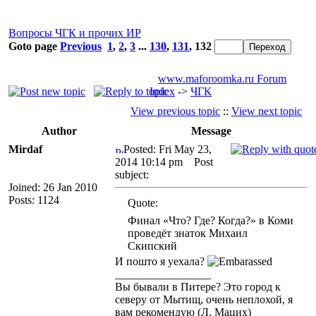
Вопросы ЧГК и прочих ИР
Goto page
Previous
1
,
2
,
3
...
130
,
131
,
132
www.maforoomka.ru Forum
Index
->
ЧГК
View previous topic
::
View next topic
Author
Message
Mirdaf
Posted: Fri May 23,
2014 10:14 pm
Post
subject:
Joined: 26 Jan 2010
Posts: 1124
Quote:
Финал «Что? Где? Когда?» в Коми
проведёт знаток Михаил
Скипский
И пошто я уехала?
_________________
Вы бывали в Питере? Это город к
северу от Мытищ, очень неплохой, я
вам рекомендую (Л. Мацих)