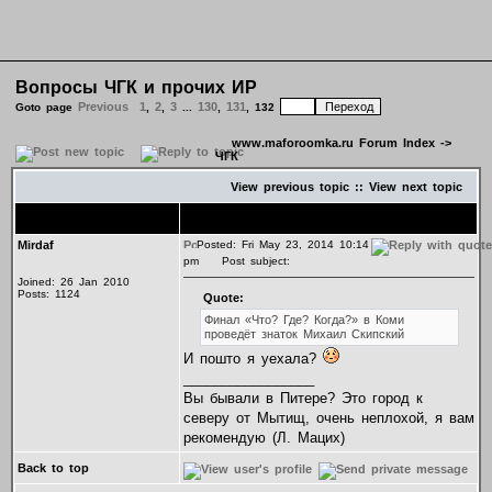
Вопросы ЧГК и прочих ИР
Previous
1
2
3
130
131
Goto page
,
,
...
,
,
132
www.maforoomka.ru Forum Index
->
ЧГК
View previous topic
::
View next topic
Author
Message
Mirdaf
Posted: Fri May 23, 2014 10:14
pm
Post subject:
Joined: 26 Jan 2010
Posts: 1124
Quote:
Финал «Что? Где? Когда?» в Коми
проведёт знаток Михаил Скипский
И пошто я уехала?
_________________
Вы бывали в Питере? Это город к
северу от Мытищ, очень неплохой, я вам
рекомендую (Л. Мацих)
Back to top