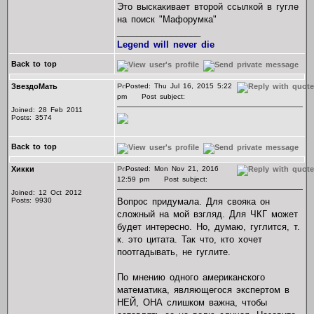
Это выскакивает второй ссылкой в гугле
на поиск "Мафорумка"
_________________
Legend will never die
Back to top
ЗвездоМать
Posted: Thu Jul 16, 2015 5:22
pm
Post subject:
Joined: 28 Feb 2011
Posts: 3574
Back to top
Хикки
Posted: Mon Nov 21, 2016
12:59 pm
Post subject:
Joined: 12 Oct 2012
Posts: 9930
Вопрос придумала. Для свояка он
сложный на мой взгляд. Для ЧКГ может
будет интересно. Но, думаю, гуглится, т.
к. это цитата. Так что, кто хочет
поотгадывать, не гуглите.
По мнению одного американского
математика, являющегося экспертом в
НЕЙ, ОНА слишком важна, чтобы