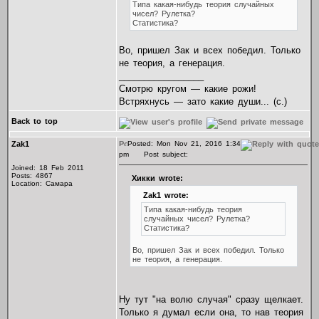
Типа какая-нибудь теория случайных
чисел? Рулетка?
Статистика?
Во, пришел Зак и всех победил. Только
не теория, а генерация.
_________________
Смотрю кругом — какие рожи!
Встряхнусь — зато какие души... (с.)
Back to top
Zak1
Posted: Mon Nov 21, 2016 1:34
pm
Post subject:
Joined: 18 Feb 2011
Posts: 4867
Хикки wrote:
Location: Самара
Zak1 wrote:
Типа какая-нибудь теория
случайных чисел? Рулетка?
Статистика?
Во, пришел Зак и всех победил. Только
не теория, а генерация.
Ну тут "на волю случая" сразу щелкает.
Только я думал если она, то нав теория