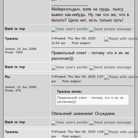
_________________
Мейерхольдыч, взяв на грудь, пьесу
вывел как-нибудь. Ну так что же, что в
болото? Цели нет, есть только путь!
Back to top
Тратата
Posted: Thu Nov 06, 2025
11:03 am
Post subject:
Joined: 14 Jun 2008
Posts: 7462
Правильный ответ - потому что я их не
различаю)))
Back to top
Ры
Posted: Thu Nov 06, 2025 1:07
pm
Post subject:
Joined: 15 Jun 2006
Posts: 478
Тратата wrote:
Правильный ответ - потому что я их не
различаю)))
Обезьяний шовинизм! Осуждаем.
Back to top
Тратата
Posted: Thu Nov 06, 2025 1:09
pm
Post subject: