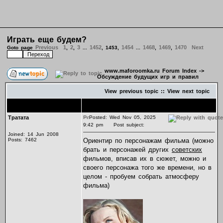
Играть еще будем?
Previous
1
2
3
1452
1454
1468
1469
1470
Next
Goto page
,
,
...
,
1453
,
...
,
,
www.maforoomka.ru Forum Index
->
Обсуждение будущих игр и правил
View previous topic
::
View next topic
Author
Message
Тратата
Posted: Wed Nov 05, 2025
9:42 pm
Post subject:
Joined: 14 Jun 2008
Posts: 7462
Ориентир по персонажам фильма (можно
брать и персонажей других
советских
фильмов, вписав их в сюжет, можно и
своего персонажа того же времени, но в
целом - пробуем собрать атмосферу
фильма)