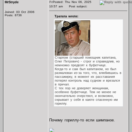
MrStryde
Posted: Thu Nov 06, 2025
10:57 am
Post subject:
Joined: 03 Oct 2006
Posts: 8736
Тратата wrote:
Старпом (старший помощник капитана,
Олег Петрович) - строг и справедлив, но
немножко предвзят к буфетчице.
Когда-то и сам был капитаном, но был
разжалован из-за того, что, влюбившись в
пассажирку, в момент их расставания
потерял контроль над судном и врезался
в причал.
С тех пор не доверяет женщинам,
особенно буфетчице. Тем не менее не
окончательно очерствел, и возможно,
скрывает у себя в каюте спасенную им
гориллу.
Почему гориллу-то если шимпанзе.