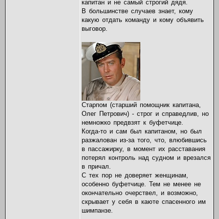
капитан и не самый строгий дядя.
В большинстве случаев знает, кому
какую отдать команду и кому объявить
выговор.
Старпом (старший помощник капитана,
Олег Петрович) - строг и справедлив, но
немножко предвзят к буфетчице.
Когда-то и сам был капитаном, но был
разжалован из-за того, что, влюбившись
в пассажирку, в момент их расставания
потерял контроль над судном и врезался
в причал.
С тех пор не доверяет женщинам,
особенно буфетчице. Тем не менее не
окончательно очерствел, и возможно,
скрывает у себя в каюте спасенного им
шимпанзе.