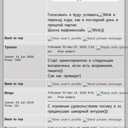
Голосовать я буду успевать
в
переход хода, как в последний день в
прошлой партии.
Школа мафиионлайн.
)))
Back to top
Тратата
Posted: Fri Nov 07, 2025 7:23
pm
Post subject:
Joined: 14 Jun 2008
Posts: 7462
Старт ориентировочно в следующее
воскресенье, если есть возражения,
пишите))
Сая нас проведет)
Back to top
Bingo
Posted: Fri Nov 14, 2025 9:51
pm
Post subject:
Joined: 03 Jan 2018
Posts: 111
С огромным удовольствием посижу в зз,
предвкушаю шикарный антураж)))
Back to top