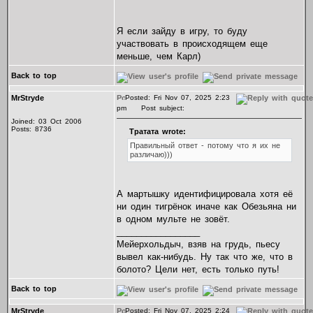
Я если зайду в игру, то буду
участвовать в происходящем еще
меньше, чем Карл)
Back to top
MrStryde
Posted: Fri Nov 07, 2025 2:23
pm
Post subject:
Joined: 03 Oct 2006
Posts: 8736
Тратата wrote:
Правильный ответ - потому что я их не
различаю)))
А мартышку идентифицировала хотя её
ни один тигрёнок иначе как Обезьяна ни
в одном мульте не зовёт.
_________________
Мейерхольдыч, взяв на грудь, пьесу
вывел как-нибудь. Ну так что же, что в
болото? Цели нет, есть только путь!
Back to top
MrStryde
Posted: Fri Nov 07, 2025 2:24