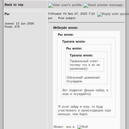
Back to top
Ры
Posted: Fri Nov 07, 2025 7:10
pm
Post subject:
Joined: 15 Jun 2006
Posts: 478
MrStryde wrote:
Ры wrote:
Тратата wrote:
Ры wrote:
Тратата wrote:
Правильный ответ -
потому что я их не
различаю)))
Обезьяний шовинизм!
Осуждаем.
Вот подвесит Дюшик набор, в
игре и осуждайте))
Я если зайду в игру, то буду
участвовать в происходящем еще
меньше, чем Карл)
Может.. оно и..