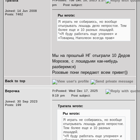
Тратата
Posted: Tue Dec 16, 2025 2:17
pm
Post subject:
Joined: 14 Jun 2008
Posts: 7462
Ры wrote:
Я играть не собираюсь, но вообще
отыгрывать лошадь дело непростое. Тем
более еще и 10 разных лошадей.
"«Я буду работать еще упорнее» и
«Товарищ Наполеон всегда прав»
Мы на прошлый НГ отыграли 10 Дедов
Морозов, с лошадьми как-нибудь
разберемся)
Розовые пони передают всем привет))
Back to top
Верочка
Posted: Wed Dec 17, 2025
9:19 pm
Post subject:
Joined: 30 Sep 2023
Posts: 199
Тратата wrote:
Ры wrote:
Я играть не собираюсь, но вообще
отыгрывать лошадь дело непростое.
Тем более еще и 10 разных
лошадей.
"«Я буду работать еще упорнее» и