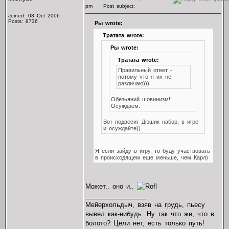
pm
Post subject:
Joined: 03 Oct 2006
Posts: 8736
Ры wrote:
Тратата wrote:
Ры wrote:
Тратата wrote:
Правильный ответ -
потому что я их не
различаю)))
Обезьяний шовинизм!
Осуждаем.
Вот подвесит Дюшик набор, в игре
и осуждайте))
Я если зайду в игру, то буду участвовать
в происходящем еще меньше, чем Карл)
Может.. оно и..
_________________
Мейерхольдыч, взяв на грудь, пьесу
вывел как-нибудь. Ну так что же, что в
болото? Цели нет, есть только путь!