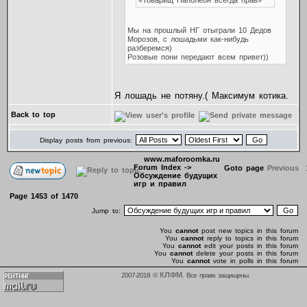
«Товарищ Наполеон всегда прав»
Мы на прошлый НГ отыграли 10 Дедов
Морозов, с лошадьми как-нибудь
разберемся)
Розовые пони передают всем привет))
Я лошадь не потяну.( Максимум котика.
Back to top
Display posts from previous:
www.maforoomka.ru
Forum Index
->
Goto page
Previous
Обсуждение будущих
игр и правил
Page
1453
of
1470
Jump to:
You
cannot
post new topics in this forum
You
cannot
reply to topics in this forum
You
cannot
edit your posts in this forum
You
cannot
delete your posts in this forum
You
cannot
vote in polls in this forum
КЛФМ
2007-2018 ©
. Все права защищены.