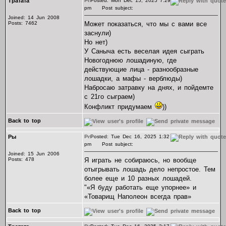
Тратата
Posted: Mon Dec 15, 2025 7:29
pm
Post subject:
Joined: 14 Jun 2008
Posts: 7462
Может показаться, что мы с вами все
заснули)
Но нет)
У Саныча есть веселая идея сыграть
Новогоднюю лошадиную, где
действующие лица - разнообразные
лошадки, а мафы - верблюды)
Набросаю затравку на днях, и пойдемте
с 21го сыграем)
Конфликт придумаем
))
Back to top
Ры
Posted: Tue Dec 16, 2025 1:32
pm
Post subject:
Joined: 15 Jun 2006
Posts: 478
Я играть не собираюсь, но вообще
отыгрывать лошадь дело непростое. Тем
более еще и 10 разных лошадей.
"«Я буду работать еще упорнее» и
«Товарищ Наполеон всегда прав»
Back to top