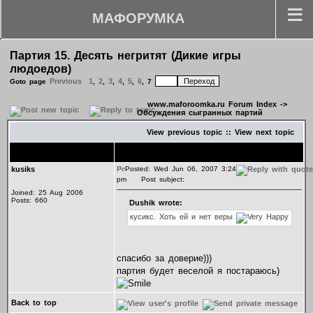
МАФОРУМКА
Партия 15. Десять негритят (Дикие игры
людоедов)
Previous
1
2
3
4
5
6
Goto page
,
,
,
,
,
,
7
www.maforoomka.ru Forum Index
->
Обсуждения сыгранных партий
View previous topic
::
View next topic
Author
Message
kusiks
Posted: Wed Jun 06, 2007 3:24
pm
Post subject:
Joined: 25 Aug 2006
Posts: 660
Dushik wrote:
кусикс. Хоть ей и нет веры
спасибо за доверие)))
партия будет веселой я постараюсь)
Back to top