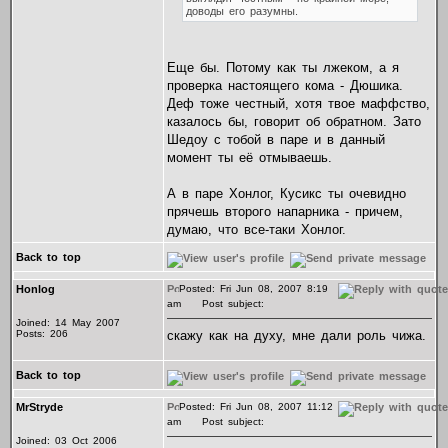
доводы его разумны.
Еще бы. Потому как ты лжеком, а я
проверка настоящего кома - Дюшика.
Деф тоже честный, хотя твое маффство,
казалось бы, говорит об обратном. Зато
Шедоу с тобой в паре и в данный
момент ты её отмываешь.
А в паре Хонлог, Кусикс ты очевидно
прячешь второго напарника - причем,
думаю, что все-таки Хонлог.
Back to top
Honlog
Posted: Fri Jun 08, 2007 8:19
am
Post subject:
Joined: 14 May 2007
Posts: 206
скажу как на духу, мне дали роль чижа.
Back to top
MrStryde
Posted: Fri Jun 08, 2007 11:12
am
Post subject:
Joined: 03 Oct 2006