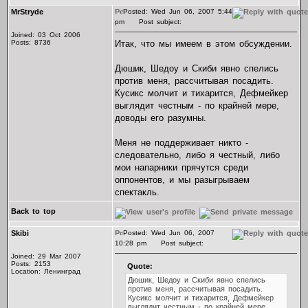
MrStryde
Posted: Wed Jun 06, 2007 5:44
pm
Post subject:
Joined: 03 Oct 2006
Posts: 8736
Итак, что мы имеем в этом обсуждении.
Дюшик, Шедоу и Скиби явно спелись
против меня, рассчитывая посадить.
Кусикс молчит и тихарится, Дефмейкер
выглядит честным - по крайней мере,
доводы его разумны.
Меня не поддерживает никто -
следовательно, либо я честный, либо
мои напарники прячутся среди
оппонентов, и мы разыгрываем
спектакль.
Back to top
Skibi
Posted: Wed Jun 06, 2007
10:28 pm
Post subject:
Joined: 29 Mar 2007
Posts: 2153
Quote:
Location: Ленинград
Дюшик, Шедоу и Скиби явно спелись
против меня, рассчитывая посадить.
Кусикс молчит и тихарится, Дефмейкер
выглядит честным - по крайней мере,