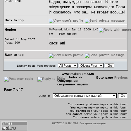
Posts: 8736
Ладно, вынужден признаться. В этом
обсуждении я проверял молчащего Поля.
И оказалось, что он... не играет вообще!
Back to top
Honlog
Posted: Mon Jan 19, 2009 1:46
pm
Post subject:
Joined: 14 May 2007
Posts: 206
хи-хи ап!
Back to top
Display posts from previous:
www.maforoomka.ru
Forum Index
->
Goto page
Previous
Обсуждения
сыгранных партий
Page
7
of
7
Jump to:
You
cannot
post new topics in this forum
You
cannot
reply to topics in this forum
You
cannot
edit your posts in this forum
You
cannot
delete your posts in this forum
You
cannot
vote in polls in this forum
КЛФМ
2007-2018 ©
. Все права защищены.