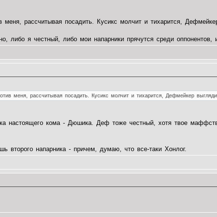
 меня, рассчитывая посадить. Кусикс молчит и тихарится, Дефмейкер
но, либо я честный, либо мои напарники прячутся среди оппонентов, 
тив меня, рассчитывая посадить. Кусикс молчит и тихарится, Дефмейкер выгляди
ка настоящего кома - Дюшика. Деф тоже честный, хотя твое маффство
шь второго напарника - причем, думаю, что все-таки Хонлог.