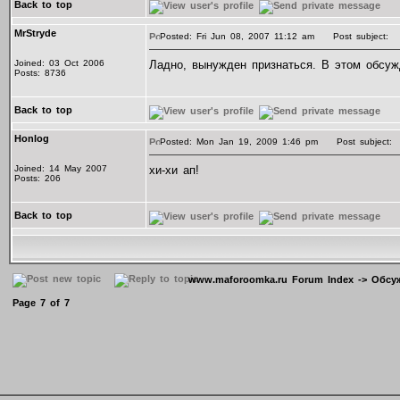
Back to top
MrStryde
Posted: Fri Jun 08, 2007 11:12 am
Post subject:
Joined: 03 Oct 2006
Ладно, вынужден признаться. В этом обсужд
Posts: 8736
Back to top
Honlog
Posted: Mon Jan 19, 2009 1:46 pm
Post subject:
Joined: 14 May 2007
хи-хи ап!
Posts: 206
Back to top
www.maforoomka.ru Forum Index
->
Обсу
Page
7
of
7