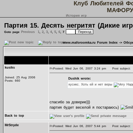
Клуб Любителей Ф
МАФОРУ
История игр
Партия 15. Десять негритят (Дикие и
Previous
1
2
3
4
5
6
Goto page
,
,
,
,
,
,
7
www.maforoomka.ru Forum Index
->
Обсу
Author
kusiks
Posted: Wed Jun 06, 2007 3:24 pm
Post subject:
Joined: 25 Aug 2006
Dushik wrote:
Posts: 660
кусикс. Хоть ей и нет веры
спасибо за доверие)))
партия будет веселой я постараюсь)
Back to top
MrStryde
Posted: Wed Jun 06, 2007 5:44 pm
Post subject: