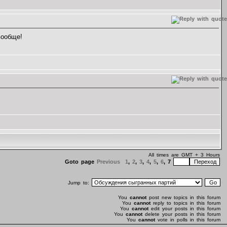
вообще!
All times are GMT + 3 Hours
Goto page
Previous
1
,
2
,
3
,
4
,
5
,
6
,
7
Jump to:
You
cannot
post new topics in this forum
You
cannot
reply to topics in this forum
You
cannot
edit your posts in this forum
You
cannot
delete your posts in this forum
You
cannot
vote in polls in this forum