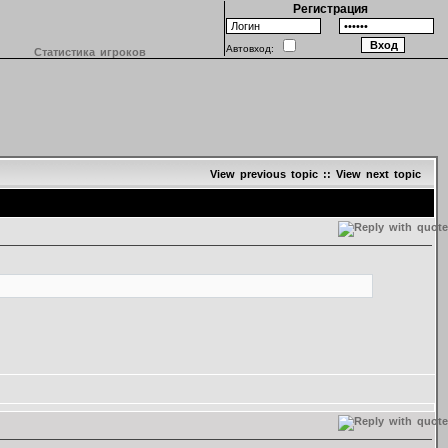
Регистрация
Автовход:
Статистика игроков
View previous topic
::
View next topic