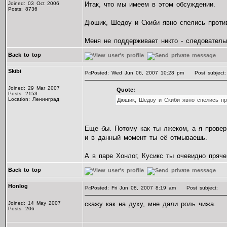
Joined: 03 Oct 2006
Итак, что мы имеем в этом обсуждении.
Posts: 8736
Дюшик, Шедоу и Скиби явно спелись против
Меня не поддерживает никто - следователь
Back to top
Skibi
Posted: Wed Jun 06, 2007 10:28 pm
Post subject:
Joined: 29 Mar 2007
Quote:
Posts: 2153
Location: Ленинград
Дюшик, Шедоу и Скиби явно спелись про
Еще бы. Потому как ты лжеком, а я провер
и в данный момент ты её отмываешь.
А в паре Хонлог, Кусикс ты очевидно пряче
Back to top
Honlog
Posted: Fri Jun 08, 2007 8:19 am
Post subject:
Joined: 14 May 2007
скажу как на духу, мне дали роль чижа.
Posts: 206