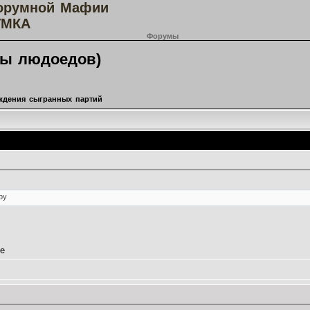
орумной Мафии
МКА
Форумы
гры людоедов)
ждения сыгранных партий
Message