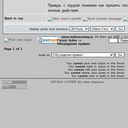
Правда, с трудом понимаю как прошить тех
ночные действия.
Back to top
Display posts from previous:
www.maforoomka.ru
All times are GMT + 3 
Forum Index
->
Обсуждения правил
Page
1
of
1
Jump to:
You
cannot
post new topics in this forum
You
cannot
reply to topics in this forum
You
cannot
edit your posts in this forum
You
cannot
delete your posts in this forum
You
cannot
vote in polls in this forum
КЛФМ
2007-2018 ©
. Все права защищены.