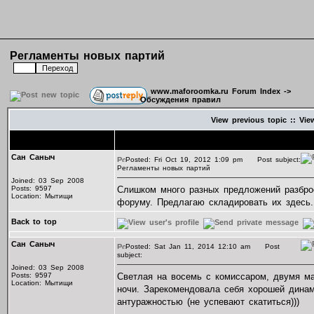
Регламенты новых партий
www.maforoomka.ru Forum Index
->
Обсуждения правил
View previous topic
::
Vie
Author
Message
Сан Саныч
Posted: Fri Oct 19, 2012 1:09 pm
Post subject:
Регламенты новых партий
Joined: 03 Sep 2008
Posts: 9597
Слишком много разных предложений разбро
Location: Мытищи
форуму. Предлагаю складировать их здесь.
Back to top
Сан Саныч
Posted: Sat Jan 11, 2014 12:10 am
Post
subject:
Joined: 03 Sep 2008
Posts: 9597
Светлая на восемь с комиссаром, двумя м
Location: Мытищи
ночи. Зарекомендовала себя хорошей динам
антуражностью (не успевают скатиться)))