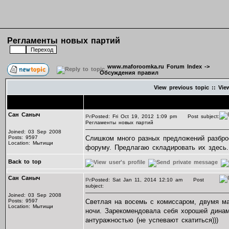
Регламенты новых партий
www.maforoomka.ru Forum Index
->
Обсуждения правил
View previous topic
::
Vie
Author
Message
Сан Саныч
Posted: Fri Oct 19, 2012 1:09 pm
Post subject:
Регламенты новых партий
Joined: 03 Sep 2008
Posts: 9597
Слишком много разных предложений разбро
Location: Мытищи
форуму. Предлагаю складировать их здесь.
Back to top
Сан Саныч
Posted: Sat Jan 11, 2014 12:10 am
Post
subject:
Joined: 03 Sep 2008
Posts: 9597
Светлая на восемь с комиссаром, двумя м
Location: Мытищи
ночи. Зарекомендовала себя хорошей динам
антуражностью (не успевают скатиться)))