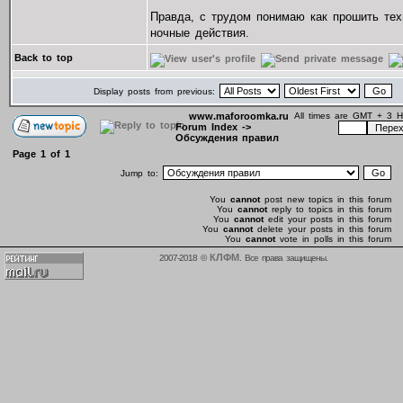
Правда, с трудом понимаю как прошить тех
ночные действия.
Back to top
Display posts from previous:
www.maforoomka.ru
All times are GMT + 3 H
Forum Index
->
Обсуждения правил
Page
1
of
1
Jump to:
You
cannot
post new topics in this forum
You
cannot
reply to topics in this forum
You
cannot
edit your posts in this forum
You
cannot
delete your posts in this forum
You
cannot
vote in polls in this forum
КЛФМ
2007-2018 ©
. Все права защищены.