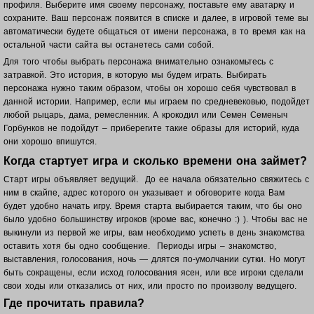
профиля. Выберите имя своему персонажу, поставьте ему аватарку и
сохраните. Ваш п
ерсонаж появится в списке и далее, в игровой теме вы
автоматически будете общаться от имени персонажа, в то время как на
остальной части сайта вы останетесь сами собой.
Для того чтобы выбрать персонажа внимательно ознакомьтесь с
затравкой. Это история, в которую мы будем играть. Выбирать
персонажа нужно таким образом, чтобы он хорошо себя чувствовал в
данной истории. Например, если мы играем по средневековью, подойдет
любой рыцарь, дама, ремесленник. А крокодил или Семен Семеныч
Горбунков не подойдут – приберегите такие образы для историй, куда
они хорошо впишутся.
Когда стартует игра и сколько времени она займет?
Старт игры объявляет ведущий. До ее начала обязательно свяжитесь с
ним в скайпе, адрес которого он указывает и обговорите когда Вам
будет удобно начать игру. Время старта выбирается таким, что бы оно
было удобно большинству игроков (кроме вас, конечно :) ). Чтобы вас не
выкинули из первой же игры, вам необходимо успеть в день знакомства
оставить хотя бы одно сообщение. Периоды игры – знакомство,
выставления, голосования, ночь — длятся по-умолчании сутки. Но могут
быть сокращены, если исход голосования ясен, или все игроки сделали
свои ходы или отказались от них, или просто по произволу ведущего.
Где прочитать правила?