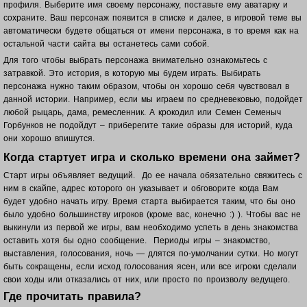
профиля. Выберите имя своему персонажу, поставьте ему аватарку и
сохраните. Ваш п
ерсонаж появится в списке и далее, в игровой теме вы
автоматически будете общаться от имени персонажа, в то время как на
остальной части сайта вы останетесь сами собой.
Для того чтобы выбрать персонажа внимательно ознакомьтесь с
затравкой. Это история, в которую мы будем играть. Выбирать
персонажа нужно таким образом, чтобы он хорошо себя чувствовал в
данной истории. Например, если мы играем по средневековью, подойдет
любой рыцарь, дама, ремесленник. А крокодил или Семен Семеныч
Горбунков не подойдут – приберегите такие образы для историй, куда
они хорошо впишутся.
Когда стартует игра и сколько времени она займет?
Старт игры объявляет ведущий. До ее начала обязательно свяжитесь с
ним в скайпе, адрес которого он указывает и обговорите когда Вам
будет удобно начать игру. Время старта выбирается таким, что бы оно
было удобно большинству игроков (кроме вас, конечно :) ). Чтобы вас не
выкинули из первой же игры, вам необходимо успеть в день знакомства
оставить хотя бы одно сообщение. Периоды игры – знакомство,
выставления, голосования, ночь — длятся по-умолчании сутки. Но могут
быть сокращены, если исход голосования ясен, или все игроки сделали
свои ходы или отказались от них, или просто по произволу ведущего.
Где прочитать правила?