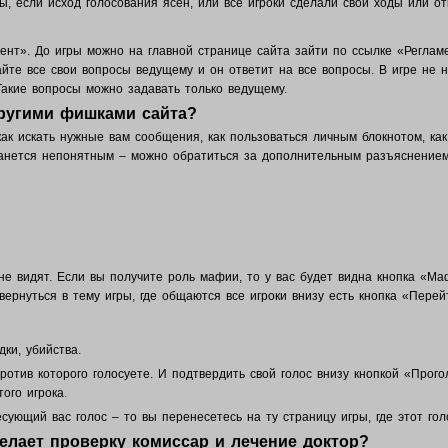
ы, если исход голосования ясен, или все игроки сделали свои ходы или от
ент». До игры можно на главной странице сайта зайти по ссылке «Реглам
айте все свои вопросы ведущему и он ответит на все вопросы. В игре не н
Такие вопросы можно задавать только ведущему.
другими фишками сайта?
ак искать нужные вам сообщения, как пользоваться личным блокнотом, как
останется непонятным – можно обратиться за дополнительным разъяснение
е видят. Если вы получите роль мафии, то у вас будет видна кнопка «Ма
нуться в тему игры, где общаются все игроки внизу есть кнопка «Перей
дки, убийства.
ротив которого голосуете. И подтвердить свой голос внизу кнопкой «Прог
ого игрока.
сующий вас голос – то вы перенесетесь на ту страницу игры, где этот го
делает проверку комиссар и лечение доктор?