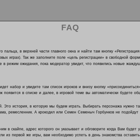
FAQ
го пальца, в верхней части главного окна и найти там кнопку «Регистрац
ервых играх). Так же заполните поле «цель регистрации» в свободной фор
те в режим ожидания, пока модератор увидит, что появились новые жажду
ю идет набор и увидите там список игроков и внизу кнопку «присоединить
ж появится в списке и далее, в игровой теме вы автоматически будете об
й. Это история, в которую мы будем играть. Выбирать персонажа нужно та
ама, ремесленник. А крокодил или Семен Семеныч Горбунков не подойдут 
м в скайпе, адрес которого он указывает и обговорите когда Вам будет 
инули из первой же игры, вам необходимо успеть в день знакомства остави