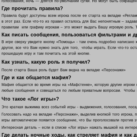
голосования, ночь — длятся по-умолчании сутки. Но могут быть сокращен
Где прочитать правила?
Правила будут доступны всем игрока после ее старта на вкладке «Реглам
в этот раз. Если что-то из правил осталось для Вас непонятным – задав
правилам или графику игрокам – это может выдать Вашу игровую роль. 
Как писать сообщения, пользоваться фильтрами и 
В игре сверху увидите кнопку «Помощь» - там очень подробно написано к
другое, все что Вам нужно знать для того, чтобы играть. Если что-то 
прошедшую игру и там почитать на этой кнопке.
Как узнать, какую роль я получил?
После старта Ваша роль будет Вам видна на вкладке «Персонажи»
Где и как общается мафия?
Мафия общается во время игры на «Мафстенке», которую другие игроки н
любые сообщения и совещаться по любым приватным вопросам. Чтобы вер
Что такое «Лог игры»?
Это краткая выжимка всез событий игры - выдвижения, голосования, поса
Голосовать надо на вкладке «Персонажи», выделив кнопкой того игрока, п
игры автоматически появится сообщение, что Вы проголосовали против эт
Интересная деталь – если в списке «Лог игры» нажать мышкой на интере
Где делать ночные ходы, как стреляет мафия и как 