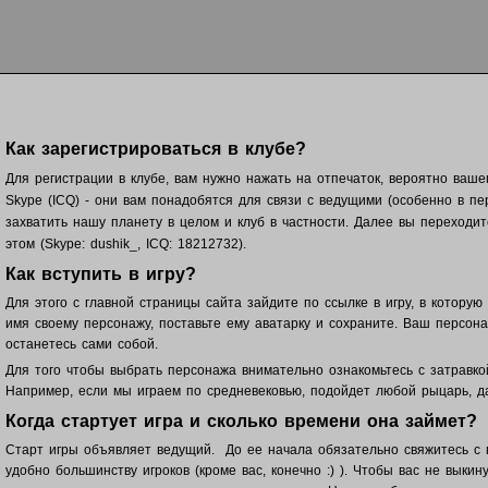
Как зарегистрироваться в клубе?
Для регистрации в клубе, вам нужно нажать на отпечаток, вероятно ваше
Skype (ICQ) - они вам понадобятся для связи с ведущими (особенно в п
захватить нашу планету в целом и клуб в частности. Далее вы переходи
этом (Skype: dushik_, ICQ: 18212732).
Как вступить в игру?
Для этого с главной страницы сайта зайдите по ссылке в игру, в котору
имя своему персонажу, поставьте ему аватарку и сохраните. Ваш п
ерсона
останетесь сами собой.
Для того чтобы выбрать персонажа внимательно ознакомьтесь с затравко
Например, если мы играем по средневековью, подойдет любой рыцарь, д
Когда стартует игра и сколько времени она займет?
Старт игры объявляет ведущий. До ее начала обязательно свяжитесь с ни
удобно большинству игроков (кроме вас, конечно :) ). Чтобы вас не вык