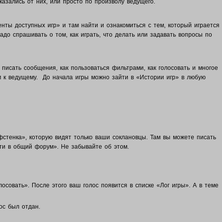
казались от них, или просто по произволу ведущего.
енты доступных игр» и там найти и ознакомиться с тем, который играется
адо спрашивать о том, как играть, что делать или задавать вопросы по
 писать сообщения, как пользоваться фильтрами, как голосовать и многое
м к ведущему. До начала игры можно зайти в «Истории игр» в любую
фстенка», которую видят только ваши соклановцы.
Там вы можете писать
ти в общий форум». Не забывайте об этом.
олосовать».
После этого ваш голос появится в списке «Лог игры». А в теме
лос был отдан.