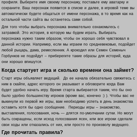
профиля. Выберите имя своему персонажу, поставьте ему аватарку и
сохраните. Ваш п
ерсонаж появится в списке и далее, в игровой теме вы
автоматически будете общаться от имени персонажа, в то время как на
остальной части сайта вы останетесь сами собой.
Для того чтобы выбрать персонажа внимательно ознакомьтесь с
затравкой. Это история, в которую мы будем играть. Выбирать
персонажа нужно таким образом, чтобы он хорошо себя чувствовал в
данной истории. Например, если мы играем по средневековью, подойдет
любой рыцарь, дама, ремесленник. А крокодил или Семен Семеныч
Горбунков не подойдут – приберегите такие образы для историй, куда
они хорошо впишутся.
Когда стартует игра и сколько времени она займет?
Старт игры объявляет ведущий. До ее начала обязательно свяжитесь с
ним в скайпе, адрес которого он указывает и обговорите когда Вам
будет удобно начать игру. Время старта выбирается таким, что бы оно
было удобно большинству игроков (кроме вас, конечно :) ). Чтобы вас не
выкинули из первой же игры, вам необходимо успеть в день знакомства
оставить хотя бы одно сообщение. Периоды игры – знакомство,
выставления, голосования, ночь — длятся по-умолчании сутки. Но могут
быть сокращены, если исход голосования ясен, или все игроки сделали
свои ходы или отказались от них, или просто по произволу ведущего.
Где прочитать правила?