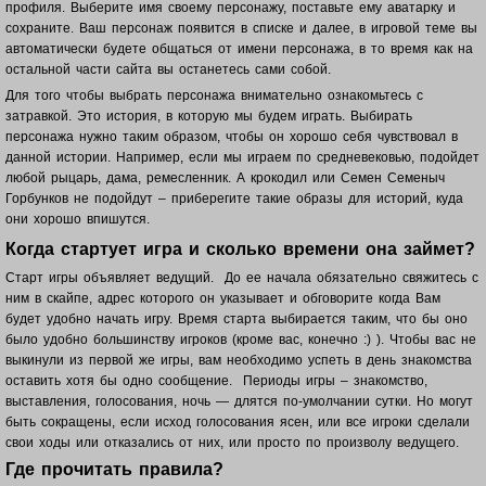
профиля. Выберите имя своему персонажу, поставьте ему аватарку и
сохраните. Ваш п
ерсонаж появится в списке и далее, в игровой теме вы
автоматически будете общаться от имени персонажа, в то время как на
остальной части сайта вы останетесь сами собой.
Для того чтобы выбрать персонажа внимательно ознакомьтесь с
затравкой. Это история, в которую мы будем играть. Выбирать
персонажа нужно таким образом, чтобы он хорошо себя чувствовал в
данной истории. Например, если мы играем по средневековью, подойдет
любой рыцарь, дама, ремесленник. А крокодил или Семен Семеныч
Горбунков не подойдут – приберегите такие образы для историй, куда
они хорошо впишутся.
Когда стартует игра и сколько времени она займет?
Старт игры объявляет ведущий. До ее начала обязательно свяжитесь с
ним в скайпе, адрес которого он указывает и обговорите когда Вам
будет удобно начать игру. Время старта выбирается таким, что бы оно
было удобно большинству игроков (кроме вас, конечно :) ). Чтобы вас не
выкинули из первой же игры, вам необходимо успеть в день знакомства
оставить хотя бы одно сообщение. Периоды игры – знакомство,
выставления, голосования, ночь — длятся по-умолчании сутки. Но могут
быть сокращены, если исход голосования ясен, или все игроки сделали
свои ходы или отказались от них, или просто по произволу ведущего.
Где прочитать правила?