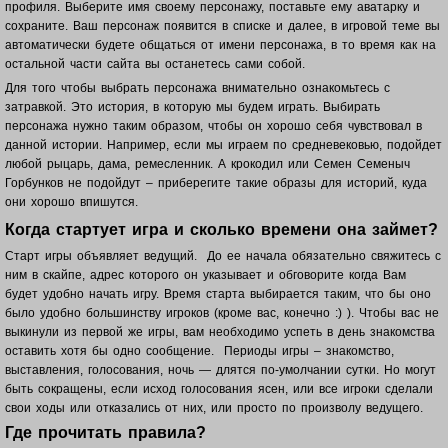
профиля. Выберите имя своему персонажу, поставьте ему аватарку и
сохраните. Ваш п
ерсонаж появится в списке и далее, в игровой теме вы
автоматически будете общаться от имени персонажа, в то время как на
остальной части сайта вы останетесь сами собой.
Для того чтобы выбрать персонажа внимательно ознакомьтесь с
затравкой. Это история, в которую мы будем играть. Выбирать
персонажа нужно таким образом, чтобы он хорошо себя чувствовал в
данной истории. Например, если мы играем по средневековью, подойдет
любой рыцарь, дама, ремесленник. А крокодил или Семен Семеныч
Горбунков не подойдут – приберегите такие образы для историй, куда
они хорошо впишутся.
Когда стартует игра и сколько времени она займет?
Старт игры объявляет ведущий. До ее начала обязательно свяжитесь с
ним в скайпе, адрес которого он указывает и обговорите когда Вам
будет удобно начать игру. Время старта выбирается таким, что бы оно
было удобно большинству игроков (кроме вас, конечно :) ). Чтобы вас не
выкинули из первой же игры, вам необходимо успеть в день знакомства
оставить хотя бы одно сообщение. Периоды игры – знакомство,
выставления, голосования, ночь — длятся по-умолчании сутки. Но могут
быть сокращены, если исход голосования ясен, или все игроки сделали
свои ходы или отказались от них, или просто по произволу ведущего.
Где прочитать правила?