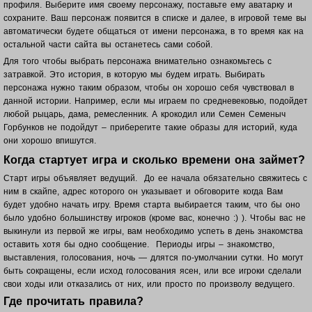
профиля. Выберите имя своему персонажу, поставьте ему аватарку и
сохраните. Ваш п
ерсонаж появится в списке и далее, в игровой теме вы
автоматически будете общаться от имени персонажа, в то время как на
остальной части сайта вы останетесь сами собой.
Для того чтобы выбрать персонажа внимательно ознакомьтесь с
затравкой. Это история, в которую мы будем играть. Выбирать
персонажа нужно таким образом, чтобы он хорошо себя чувствовал в
данной истории. Например, если мы играем по средневековью, подойдет
любой рыцарь, дама, ремесленник. А крокодил или Семен Семеныч
Горбунков не подойдут – приберегите такие образы для историй, куда
они хорошо впишутся.
Когда стартует игра и сколько времени она займет?
Старт игры объявляет ведущий. До ее начала обязательно свяжитесь с
ним в скайпе, адрес которого он указывает и обговорите когда Вам
будет удобно начать игру. Время старта выбирается таким, что бы оно
было удобно большинству игроков (кроме вас, конечно :) ). Чтобы вас не
выкинули из первой же игры, вам необходимо успеть в день знакомства
оставить хотя бы одно сообщение. Периоды игры – знакомство,
выставления, голосования, ночь — длятся по-умолчании сутки. Но могут
быть сокращены, если исход голосования ясен, или все игроки сделали
свои ходы или отказались от них, или просто по произволу ведущего.
Где прочитать правила?