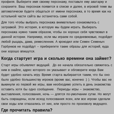
профиля. Выберите имя своему персонажу, поставьте ему аватарку и
сохраните. Ваш п
ерсонаж появится в списке и далее, в игровой теме вы
автоматически будете общаться от имени персонажа, в то время как на
остальной части сайта вы останетесь сами собой.
Для того чтобы выбрать персонажа внимательно ознакомьтесь с
затравкой. Это история, в которую мы будем играть. Выбирать
персонажа нужно таким образом, чтобы он хорошо себя чувствовал в
данной истории. Например, если мы играем по средневековью, подойдет
любой рыцарь, дама, ремесленник. А крокодил или Семен Семеныч
Горбунков не подойдут – приберегите такие образы для историй, куда
они хорошо впишутся.
Когда стартует игра и сколько времени она займет?
Старт игры объявляет ведущий. До ее начала обязательно свяжитесь с
ним в скайпе, адрес которого он указывает и обговорите когда Вам
будет удобно начать игру. Время старта выбирается таким, что бы оно
было удобно большинству игроков (кроме вас, конечно :) ). Чтобы вас не
выкинули из первой же игры, вам необходимо успеть в день знакомства
оставить хотя бы одно сообщение. Периоды игры – знакомство,
выставления, голосования, ночь — длятся по-умолчании сутки. Но могут
быть сокращены, если исход голосования ясен, или все игроки сделали
свои ходы или отказались от них, или просто по произволу ведущего.
Где прочитать правила?