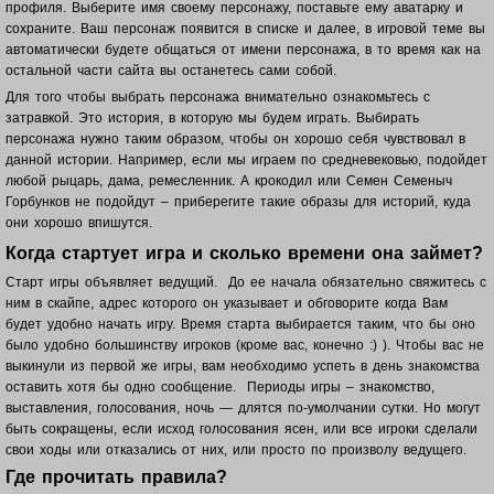
профиля. Выберите имя своему персонажу, поставьте ему аватарку и
сохраните. Ваш п
ерсонаж появится в списке и далее, в игровой теме вы
автоматически будете общаться от имени персонажа, в то время как на
остальной части сайта вы останетесь сами собой.
Для того чтобы выбрать персонажа внимательно ознакомьтесь с
затравкой. Это история, в которую мы будем играть. Выбирать
персонажа нужно таким образом, чтобы он хорошо себя чувствовал в
данной истории. Например, если мы играем по средневековью, подойдет
любой рыцарь, дама, ремесленник. А крокодил или Семен Семеныч
Горбунков не подойдут – приберегите такие образы для историй, куда
они хорошо впишутся.
Когда стартует игра и сколько времени она займет?
Старт игры объявляет ведущий. До ее начала обязательно свяжитесь с
ним в скайпе, адрес которого он указывает и обговорите когда Вам
будет удобно начать игру. Время старта выбирается таким, что бы оно
было удобно большинству игроков (кроме вас, конечно :) ). Чтобы вас не
выкинули из первой же игры, вам необходимо успеть в день знакомства
оставить хотя бы одно сообщение. Периоды игры – знакомство,
выставления, голосования, ночь — длятся по-умолчании сутки. Но могут
быть сокращены, если исход голосования ясен, или все игроки сделали
свои ходы или отказались от них, или просто по произволу ведущего.
Где прочитать правила?