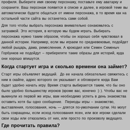
профиля. Выберите имя своему персонажу, поставьте ему аватарку и
сохраните. Ваш п
ерсонаж появится в списке и далее, в игровой теме вы
автоматически будете общаться от имени персонажа, в то время как на
остальной части сайта вы останетесь сами собой.
Для того чтобы выбрать персонажа внимательно ознакомьтесь с
затравкой. Это история, в которую мы будем играть. Выбирать
персонажа нужно таким образом, чтобы он хорошо себя чувствовал в
данной истории. Например, если мы играем по средневековью, подойдет
любой рыцарь, дама, ремесленник. А крокодил или Семен Семеныч
Горбунков не подойдут – приберегите такие образы для историй, куда
они хорошо впишутся.
Когда стартует игра и сколько времени она займет?
Старт игры объявляет ведущий. До ее начала обязательно свяжитесь с
ним в скайпе, адрес которого он указывает и обговорите когда Вам
будет удобно начать игру. Время старта выбирается таким, что бы оно
было удобно большинству игроков (кроме вас, конечно :) ). Чтобы вас не
выкинули из первой же игры, вам необходимо успеть в день знакомства
оставить хотя бы одно сообщение. Периоды игры – знакомство,
выставления, голосования, ночь — длятся по-умолчании сутки. Но могут
быть сокращены, если исход голосования ясен, или все игроки сделали
свои ходы или отказались от них, или просто по произволу ведущего.
Где прочитать правила?