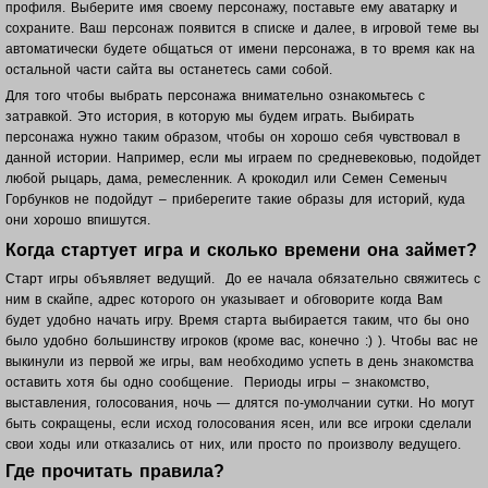
профиля. Выберите имя своему персонажу, поставьте ему аватарку и
сохраните. Ваш п
ерсонаж появится в списке и далее, в игровой теме вы
автоматически будете общаться от имени персонажа, в то время как на
остальной части сайта вы останетесь сами собой.
Для того чтобы выбрать персонажа внимательно ознакомьтесь с
затравкой. Это история, в которую мы будем играть. Выбирать
персонажа нужно таким образом, чтобы он хорошо себя чувствовал в
данной истории. Например, если мы играем по средневековью, подойдет
любой рыцарь, дама, ремесленник. А крокодил или Семен Семеныч
Горбунков не подойдут – приберегите такие образы для историй, куда
они хорошо впишутся.
Когда стартует игра и сколько времени она займет?
Старт игры объявляет ведущий. До ее начала обязательно свяжитесь с
ним в скайпе, адрес которого он указывает и обговорите когда Вам
будет удобно начать игру. Время старта выбирается таким, что бы оно
было удобно большинству игроков (кроме вас, конечно :) ). Чтобы вас не
выкинули из первой же игры, вам необходимо успеть в день знакомства
оставить хотя бы одно сообщение. Периоды игры – знакомство,
выставления, голосования, ночь — длятся по-умолчании сутки. Но могут
быть сокращены, если исход голосования ясен, или все игроки сделали
свои ходы или отказались от них, или просто по произволу ведущего.
Где прочитать правила?