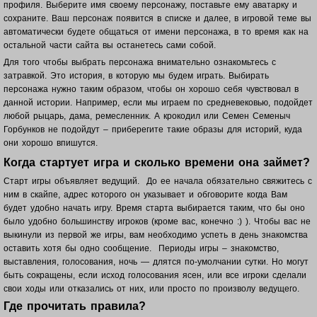
профиля. Выберите имя своему персонажу, поставьте ему аватарку и
сохраните. Ваш п
ерсонаж появится в списке и далее, в игровой теме вы
автоматически будете общаться от имени персонажа, в то время как на
остальной части сайта вы останетесь сами собой.
Для того чтобы выбрать персонажа внимательно ознакомьтесь с
затравкой. Это история, в которую мы будем играть. Выбирать
персонажа нужно таким образом, чтобы он хорошо себя чувствовал в
данной истории. Например, если мы играем по средневековью, подойдет
любой рыцарь, дама, ремесленник. А крокодил или Семен Семеныч
Горбунков не подойдут – приберегите такие образы для историй, куда
они хорошо впишутся.
Когда стартует игра и сколько времени она займет?
Старт игры объявляет ведущий. До ее начала обязательно свяжитесь с
ним в скайпе, адрес которого он указывает и обговорите когда Вам
будет удобно начать игру. Время старта выбирается таким, что бы оно
было удобно большинству игроков (кроме вас, конечно :) ). Чтобы вас не
выкинули из первой же игры, вам необходимо успеть в день знакомства
оставить хотя бы одно сообщение. Периоды игры – знакомство,
выставления, голосования, ночь — длятся по-умолчании сутки. Но могут
быть сокращены, если исход голосования ясен, или все игроки сделали
свои ходы или отказались от них, или просто по произволу ведущего.
Где прочитать правила?