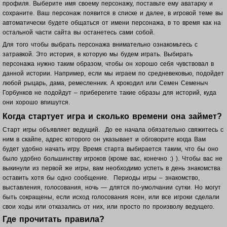
профиля. Выберите имя своему персонажу, поставьте ему аватарку и
сохраните. Ваш п
ерсонаж появится в списке и далее, в игровой теме вы
автоматически будете общаться от имени персонажа, в то время как на
остальной части сайта вы останетесь сами собой.
Для того чтобы выбрать персонажа внимательно ознакомьтесь с
затравкой. Это история, в которую мы будем играть. Выбирать
персонажа нужно таким образом, чтобы он хорошо себя чувствовал в
данной истории. Например, если мы играем по средневековью, подойдет
любой рыцарь, дама, ремесленник. А крокодил или Семен Семеныч
Горбунков не подойдут – приберегите такие образы для историй, куда
они хорошо впишутся.
Когда стартует игра и сколько времени она займет?
Старт игры объявляет ведущий. До ее начала обязательно свяжитесь с
ним в скайпе, адрес которого он указывает и обговорите когда Вам
будет удобно начать игру. Время старта выбирается таким, что бы оно
было удобно большинству игроков (кроме вас, конечно :) ). Чтобы вас не
выкинули из первой же игры, вам необходимо успеть в день знакомства
оставить хотя бы одно сообщение. Периоды игры – знакомство,
выставления, голосования, ночь — длятся по-умолчании сутки. Но могут
быть сокращены, если исход голосования ясен, или все игроки сделали
свои ходы или отказались от них, или просто по произволу ведущего.
Где прочитать правила?