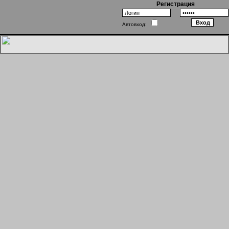
Регистрация
Автовход:
Апокалипсис Плоского мира