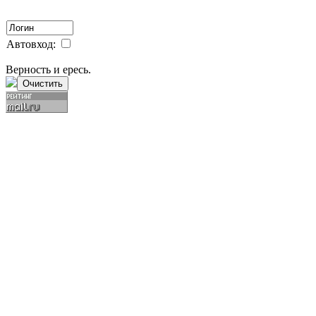
Автовход:
Верность и ересь.