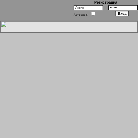
Регистрация
Автовход:
Верность и ересь.