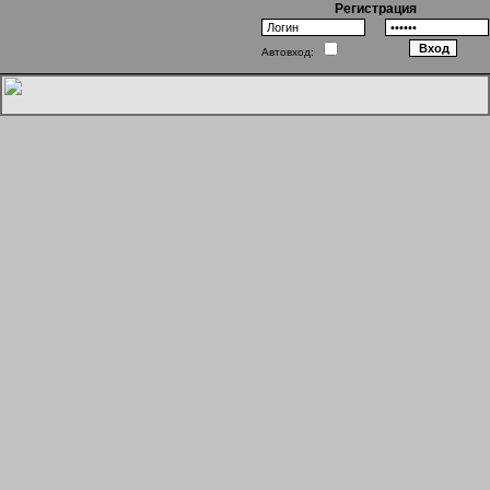
Регистрация
Автовход:
Салон мадам Зизи