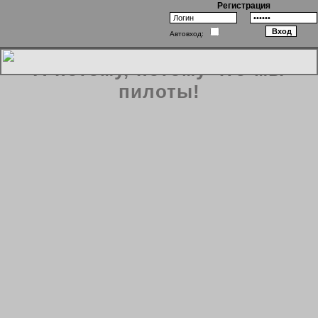
Регистрация
Автовход:
А потому, потому что мы
пилоты!