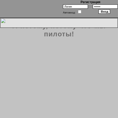
Регистрация
Автовход:
А потому, потому что мы
пилоты!