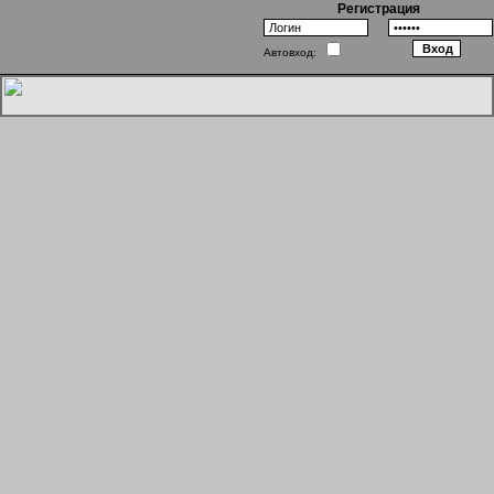
Регистрация
Автовход:
Путаница