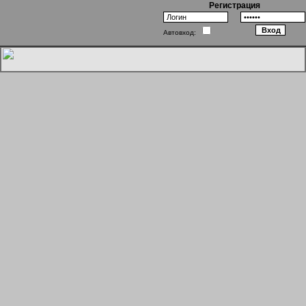
Регистрация
Автовход:
Философы против зомби