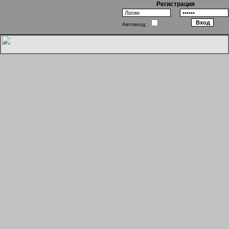
Регистрация
Автовход:
Философы против зомби