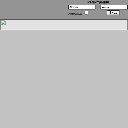
Регистрация
Автовход:
Хогвартс: Враги внутри стен