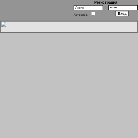
Регистрация
Автовход:
Хогвартс: Враги внутри стен