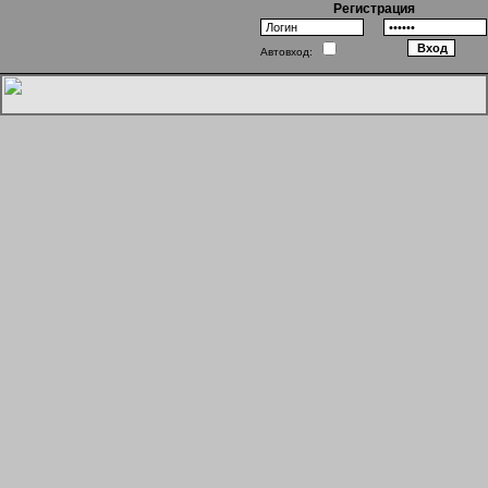
Регистрация
Автовход:
Хогвартс: Враги внутри стен