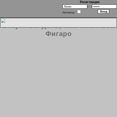
Регистрация
Автовход:
Безумный день, или женитьба
Фигаро