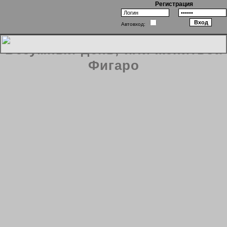
Регистрация
Автовход:
Безумный день, или женитьба
Фигаро