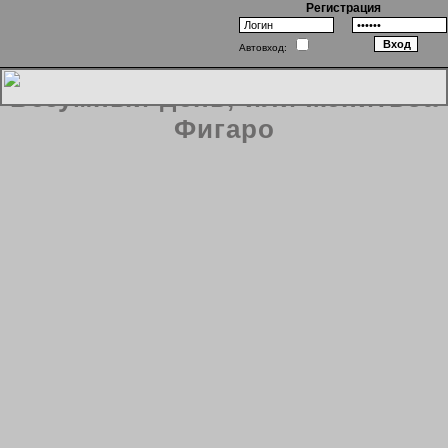
Регистрация
Автовход:
Безумный день, или женитьба
Фигаро