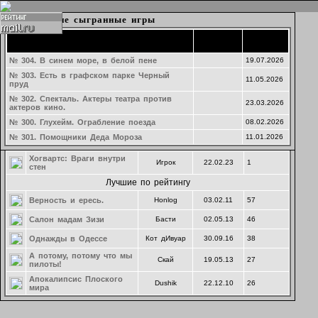
Набор в игру
Текущие игры
Подготовка затравок к играм
Последние сыгранные игры
Время
Время
Время
Название
Создатель
Cоздание
Рейтинг
Название партии
Название
Название
Ведущий
Ведущий
Ведущий
создания
создания
начала
Последние предложения
Озеро ЛжеКомо
Партия 293. тест
№ 304. В синем море, в белой пене
Dushik
Saya
24.07.2026
19.07.2026
20.02.2025
№ 303. Есть в графском парке Черный
Курорт на озере Лжекомо
Ры
Клубный
24.07.26
0
Маф-Наволок. Молочный день
19.05.2026
11.05.2026
ведущий
пруд
гугеноты среди нас
MrStryde
22.04.26
20
№ 302. Спекталь. Актеры театра против
23.03.2026
актеров кино.
Безумный день, или
Егор
01.06.24
0
женитьба Фигаро
№ 300. Глухейм. Ограбление поезда
08.02.2026
Комитет общественного
№ 301. Помощники Деда Мороза
11.01.2026
Палвась
03.04.23
0
спасения в нейросети
Хогвартс: Враги внутри
Игрок
22.02.23
1
стен
Лучшие по рейтингу
Верность и ересь.
Honlog
03.02.11
57
Салон мадам Зизи
Басти
02.05.13
46
Однажды в Одессе
Кот дИвуар
30.09.16
38
А потому, потому что мы
Скай
19.05.13
27
пилоты!
Апокалипсис Плоского
Dushik
22.12.10
26
мира