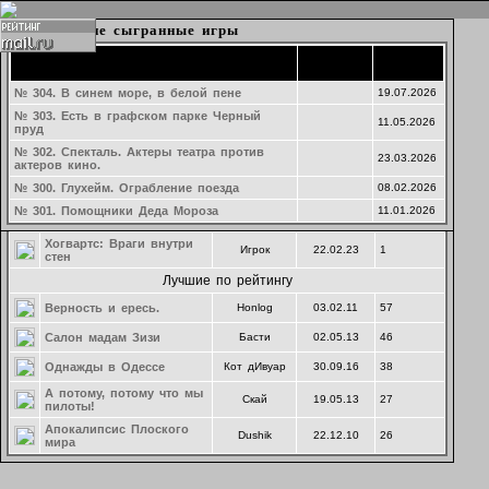
Набор в игру
Текущие игры
Подготовка затравок к играм
Последние сыгранные игры
Время
Время
Время
Название
Создатель
Cоздание
Рейтинг
Название партии
Название
Название
Ведущий
Ведущий
Ведущий
создания
создания
начала
Последние предложения
Озеро ЛжеКомо
Партия 293. тест
№ 304. В синем море, в белой пене
Dushik
Saya
24.07.2026
19.07.2026
20.02.2025
№ 303. Есть в графском парке Черный
Курорт на озере Лжекомо
Ры
Клубный
24.07.26
0
Маф-Наволок. Молочный день
19.05.2026
11.05.2026
ведущий
пруд
гугеноты среди нас
MrStryde
22.04.26
20
№ 302. Спекталь. Актеры театра против
23.03.2026
актеров кино.
Безумный день, или
Егор
01.06.24
0
женитьба Фигаро
№ 300. Глухейм. Ограбление поезда
08.02.2026
Комитет общественного
№ 301. Помощники Деда Мороза
11.01.2026
Палвась
03.04.23
0
спасения в нейросети
Хогвартс: Враги внутри
Игрок
22.02.23
1
стен
Лучшие по рейтингу
Верность и ересь.
Honlog
03.02.11
57
Салон мадам Зизи
Басти
02.05.13
46
Однажды в Одессе
Кот дИвуар
30.09.16
38
А потому, потому что мы
Скай
19.05.13
27
пилоты!
Апокалипсис Плоского
Dushik
22.12.10
26
мира