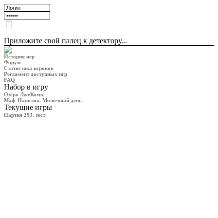
Приложите свой палец к детектору...
История игр
Форум
Статистика игроков
Регламент доступных игр
FAQ
Набор в игру
Озеро ЛжеКомо
Маф-Наволок. Молочный день
Текущие игры
Партия 293. тест